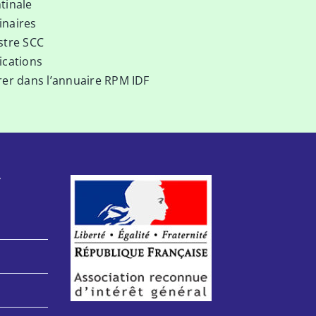
tinale
naires
stre SCC
ications
rer dans l’annuaire RPM IDF
F