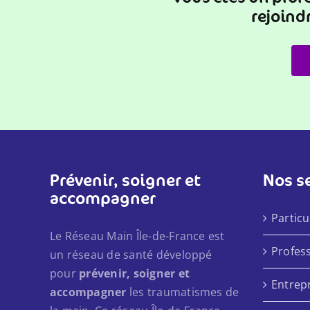
rejoind
Prévenir, soigner et
Nos s
accompagner
Particu
Le Réseau Main Île-de-France est
Profes
un réseau de santé développé
pour
prévenir, soigner et
Entrep
accompagner
les traumatismes de