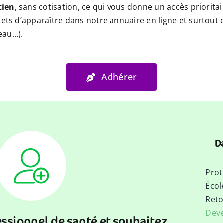
tien
, sans cotisation, ce qui vous donne un accès priorit
ets d’apparaître dans notre annuaire en ligne et surtout d
reau…).
Adhérer
D
Prot
Écol
Reto
Dev
essionnel de santé et souhaitez