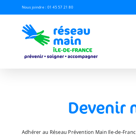
Passer
Nous joindre :
01 45 57 21 80
au
contenu
Devenir 
Adhérer au Réseau Prévention Main Ile-de-France