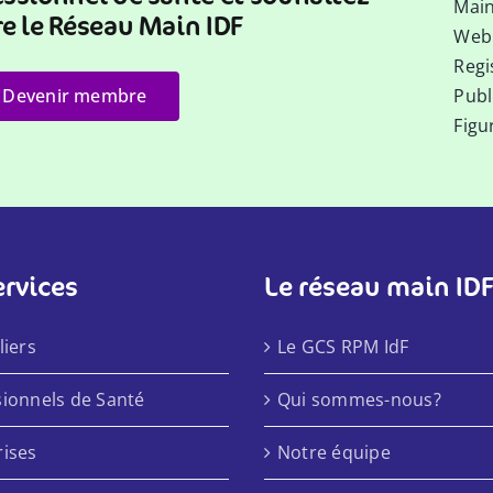
Main
re le Réseau Main IDF
Webi
Regi
Devenir membre
Publ
Figu
ervices
Le réseau main ID
liers
Le GCS RPM IdF
sionnels de Santé
Qui sommes-nous?
rises
Notre équipe