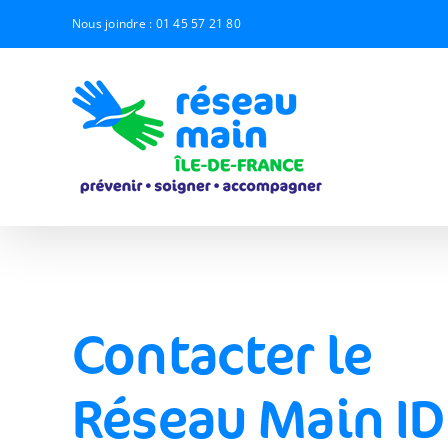
Passer
Nous joindre :
01 45 57 21 80
au
contenu
Contacter le
Réseau Main ID