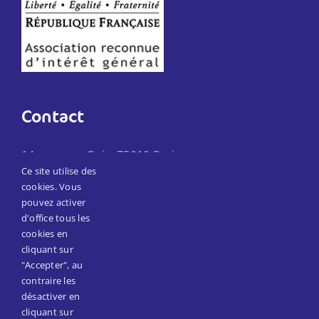
Contact
14 passage Goix, 75019 Paris
Ce site utilise des
Téléphone :
01 45 57 21 80
cookies. Vous
Email:
secretariat@reseaumain.fr
pouvez activer
d'office tous les
cookies en
Suivez-nous
cliquant sur
"Accepter", au
contraire les
Facebook
désactiver en
cliquant sur