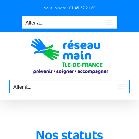
Passer
Nous joindre :
01 45 57 21 80
au
contenu
Aller à...
Aller à...
Nos statuts