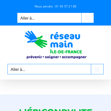
Passer
Nous joindre :
01 45 57 21 80
au
contenu
Aller à...
Aller à...