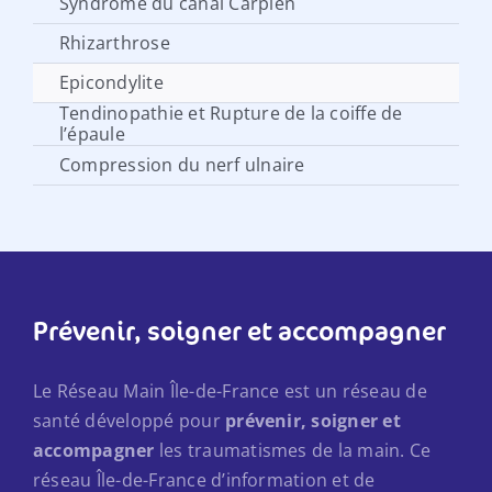
Syndrome du canal Carpien
Rhizarthrose
Epicondylite
Tendinopathie et Rupture de la coiffe de
l’épaule
Compression du nerf ulnaire
Prévenir, soigner et accompagner
Le Réseau Main Île-de-France est un réseau de
santé développé pour
prévenir, soigner et
accompagner
les traumatismes de la main. Ce
réseau Île-de-France d’information et de