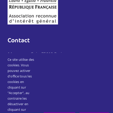
Contact
14 passage Goix, 75019 Paris
Ce site utilise des
Téléphone :
01 45 57 21 80
cookies. Vous
Email:
secretariat@reseaumain.fr
pouvez activer
d'office tous les
cookies en
Suivez-nous
cliquant sur
"Accepter", au
contraire les
Facebook
désactiver en
cliquant sur
LinkedIn