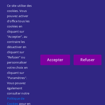
14 passage Goix, 75019 Paris
Ce site utilise des
Téléphone :
01 45 57 21 80
cookies. Vous
Email:
secretariat@reseaumain.fr
pouvez activer
d'office tous les
cookies en
Suivez-nous
cliquant sur
"Accepter", au
contraire les
Facebook
désactiver en
cliquant sur
LinkedIn
"Refuser" ou
Accepter
Refuser
personnaliser
votre choix en
cliquant sur
"Paramètres".
Vous pouvez
également
consulter notre
© Réseau Main IDF 2025 |
Mentions légales | Politique de
Politique de
confidentialité
|
Création site ginsao.fr
Cookies
pour en