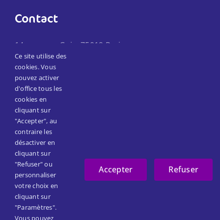
Contact
14 passage Goix, 75019 Paris
Ce site utilise des
Téléphone :
01 45 57 21 80
cookies. Vous
Email:
secretariat@reseaumain.fr
pouvez activer
d'office tous les
cookies en
Suivez-nous
cliquant sur
"Accepter", au
contraire les
Facebook
désactiver en
cliquant sur
LinkedIn
"Refuser" ou
Accepter
Refuser
personnaliser
votre choix en
cliquant sur
"Paramètres".
Vous pouvez